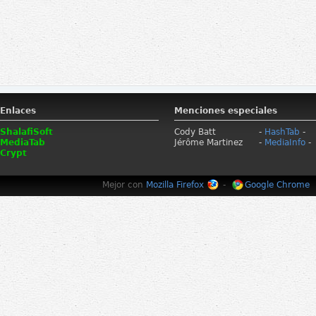
Enlaces
Menciones especiales
ShalafiSoft
Cody Batt
-
HashTab
-
MediaTab
Jérôme Martinez
-
MediaInfo
-
Crypt
Mejor con
Mozilla Firefox
-
Google Chrome