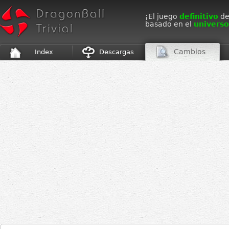
¡El juego
definitivo
de
basado en el
universo
Cambios
Index
Descargas